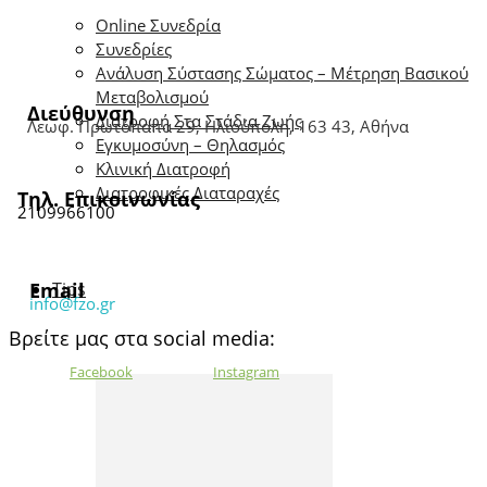
Online Συνεδρία
Συνεδρίες
Ανάλυση Σύστασης Σώματος – Μέτρηση Βασικού
Μεταβολισμού
Διεύθυνση
Διατροφή Στα Στάδια Ζωής
Λεωφ. Πρωτόπαπα 29, Ηλιούπολη, 163 43, Αθήνα
Εγκυμοσύνη – Θηλασμός
Κλινική Διατροφή
Διατροφικές Διαταραχές
Τηλ. Επικοινωνίας
2109966100
Email
Tips
info@fzo.gr
Βρείτε μας στα social media:
Facebook
Instagram