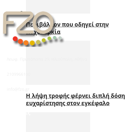
Περιβάλλον που οδηγεί στην
παχυσαρκία
Λεωφ. Πρωτόπαπα 29, Ηλιούπολη, Αθήνα
2109966100
info@fzo.gr
Η λήψη τροφής φέρνει διπλή δόση
ευχαρίστησης στον εγκέφαλο
Υπηρεσίες